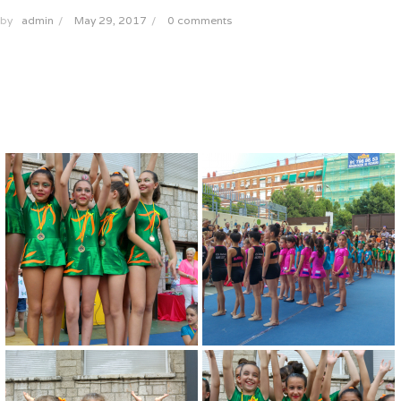
by
admin
/
May 29, 2017
/
0 comments