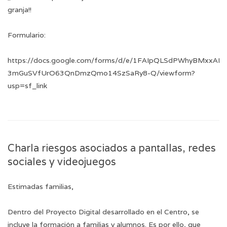
granja!!
Formulario:
https://docs.google.com/forms/d/e/1FAIpQLSdPWhyBMxxAHI
3mGuSVfUrO63QnDmzQmo14SzSaRy8-Q/viewform?
usp=sf_link
Charla riesgos asociados a pantallas, redes
sociales y videojuegos
Estimadas familias,
Dentro del Proyecto Digital desarrollado en el Centro, se
incluye la formación a familias y alumnos. Es por ello, que