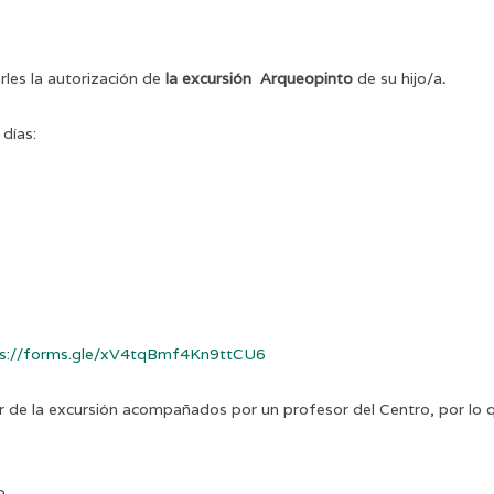
les la autorización de
la excursión Arqueopinto
de su hijo/a
.
 días:
ps://forms.gle/xV4tqBmf4Kn9ttCU6
r de la excursión acompañados por un profesor del Centro, por lo qu
o.