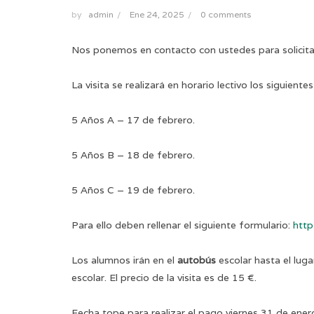
by
admin
/
Ene 24, 2025
/
0 comments
Nos ponemos en contacto con ustedes para solicitar
La visita se realizará en horario lectivo los siguientes
5 Años A – 17 de febrero.
5 Años B – 18 de febrero.
5 Años C – 19 de febrero.
Para ello deben rellenar el siguiente formulario:
htt
Los alumnos irán en el
autobús
escolar hasta el luga
escolar. El precio de la visita es de 15 €.
Fecha tope para realizar el pago viernes 31 de ener