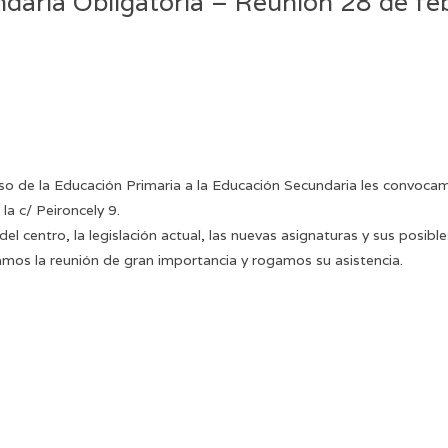
daria Obligatoria – Reunión 28 de fe
paso de la Educación Primaria a la Educación Secundaria les convoc
la c/ Peironcely 9.
l centro, la legislación actual, las nuevas asignaturas y sus posibles
mos la reunión de gran importancia y rogamos su asistencia.