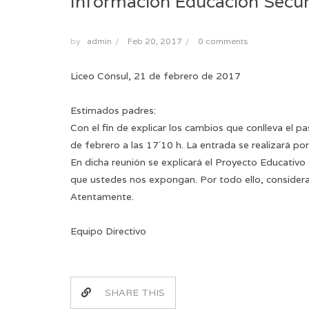
Información Educación Secun
by
admin
/
Feb 20, 2017
/
0 comments
Liceo Cónsul, 21 de febrero de 2017
Estimados padres:
Con el fin de explicar los cambios que conlleva el 
de febrero a las 17´10 h. La entrada se realizará por 
En dicha reunión se explicará el Proyecto Educativo de
que ustedes nos expongan. Por todo ello, considera
Atentamente.
Equipo Directivo
SHARE THIS