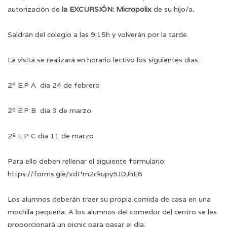
autorización de
la EXCURSIÓN: Micropolix
de su hijo/a
.
Saldrán del colegio a las 9:15h y volverán por la tarde.
La visita se realizará en horario lectivo los siguientes días:
2º E.P A día 24 de febrero
2º E.P B día 3 de marzo
2º E.P C día 11 de marzo
Para ello deben rellenar el siguiente formulario:
https://forms.gle/xdPm2ckupy5JDJhE6
Los alumnos deberán traer su propia comida de casa en una
mochila pequeña. A los alumnos del comedor del centro se les
proporcionará un picnic para pasar el día.