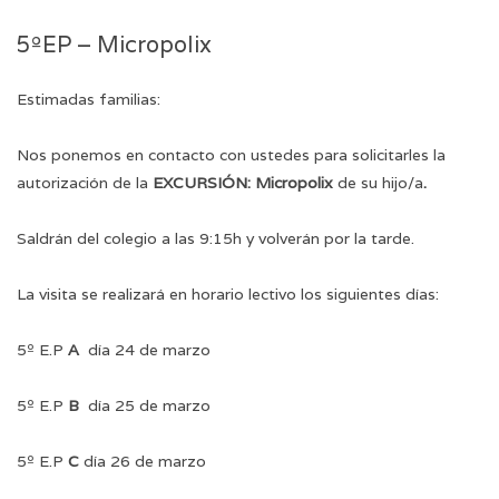
5ºEP – Micropolix
Estimadas familias:
Nos ponemos en contacto con ustedes para solicitarles la
autorización de la
EXCURSIÓN: Micropolix
de su hijo/a
.
Saldrán del colegio a las 9:15h y volverán por la tarde.
La visita se realizará en horario lectivo los siguientes días:
5º E.P
A
día 24 de marzo
5º E.P
B
día 25 de marzo
5º E.P
C
día 26 de marzo