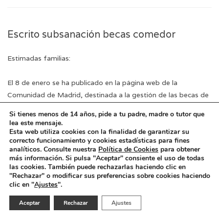
Escrito subsanación becas comedor
Estimadas familias:
El 8 de enero se ha publicado en la página web de la
Comunidad de Madrid, destinada a la gestión de las becas de
comedor escolar, la resolución con el listado provisional de
Si tienes menos de 14 años, pide a tu padre, madre o tutor que
solicitudes presentadas y excluidas del NUEVO PLAZO DE
lea este mensaje.
PRESENTACIÓN DE SOLICITUDES de la beca de comedor
Esta web utiliza cookies con la finalidad de garantizar su
correcto funcionamiento y cookies estadísticas para fines
escolar correspondiente al curso 2025-2026. A continuación,
analíticos. Consulte nuestra
Política de Cookies
para obtener
os insertamos el enlace a esta web donde los interesados
más información. Si pulsa "Aceptar" consiente el uso de todas
las cookies. También puede rechazarlas haciendo clic en
podrán conocer el estado de su solicitud:
"Rechazar" o modificar sus preferencias sobre cookies haciendo
clic en "
Ajustes
".
Consulta individual del estado de su solicitud
Aceptar
Rechazar
Ajustes
El plazo para la subsanación de las solicitudes excluidas es